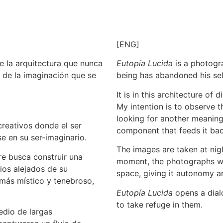
[ENG]
e la arquitectura que nunca
Eutopía Lucida
is a photogr
o de la imaginación que se
being has abandoned his sel
It is in this architecture of
My intention is to observe t
looking for another meaning
creativos donde el ser
component that feeds it bac
 en su ser-imaginario.
The images are taken at nig
re busca construir una
moment, the photographs will
ios alejados de su
space, giving it autonomy an
 más místico y tenebroso,
Eutopía Lucida
opens a dial
to take refuge in them.
edio de largas