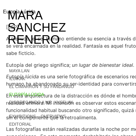
MARA
Eutopía Lúcida
SANCHEZ
[ESP]
RENERO
A menudo, el ser humano entiende su esencia a través d
se verá encarnada en la realidad. Fantasía es aquel frut
sabe ficticio.
Eutopía del griego significa;
un lugar de bienestar ideal
.
MAYA LAN
Eutopía lúcida
es una serie fotográfica de escenarios re
ILUIKAK
humano ha abandonado su ser-identidad para convertirse
EL CIMARRÓN Y SU FANDANGO
EUTOPÍA LÚCIDA
En esta arquitectura de la distracción es dónde el homb
realidad efímera. Mi intención es observar estos escenar
DISGREGANDO A MR. KYSELAK
funcionalidad habitual buscando otro significado, quizá
EXHIBITIONS – OVERVIEWS
sin el componente que la retroalimenta.
EDITORIAL
Las fotografías están realizadas durante la noche por m