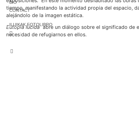
exposiciones. En este momento deshabitado las obras c
BIO
tiempo, manifestando la actividad propia del espacio, d
CONTACT
alejándolo de la imagen estática.
ILUIKAK FOTOLIBRO
Eutopia lúcida
abre un diálogo sobre el significado de 
necesidad de refugiarnos en ellos.