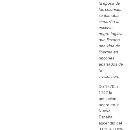
la época de
las colonias,
se llamaba
cimarrón al
esclavo
negro fugitivo
que llevaba
una vida de
libertad en
rincones
apartados de
la
civilización.
De 1570 a
1742 la
población
negra en la
Nueva
España
ascendió del
0.6% al 0.8%,