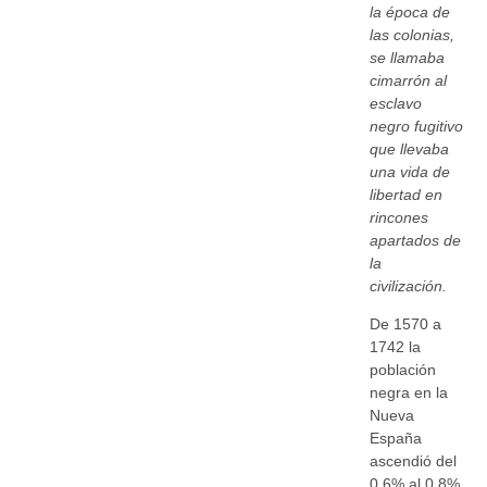
la época de
las colonias,
se llamaba
cimarrón al
esclavo
negro fugitivo
que llevaba
una vida de
libertad en
rincones
apartados de
la
civilización.
De 1570 a
1742 la
población
negra en la
Nueva
España
ascendió del
0.6% al 0.8%,